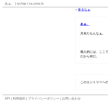
あぁ、
|
rychqe
|
sa.yona.la
«
参るなぁ
あぁ、
月末だもんなぁ。
個人的には、ここ
だから何だ。
このエントリーへ
API
|
利用規約
|
プライバシーポリシー
|
お問い合わせ