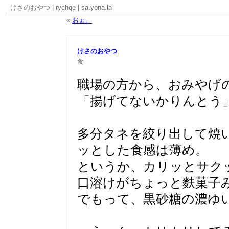
けさのおやつ
|
rychqe
|
sa.yona.la
«
おぉ。
けさのおやつ
食
職場の方から、おみやげ
「揚げてないかりんとう
多分タネを絞り出して焼
ッとした食感は薄め。
というか、カリッとサク
口溶けがちょっと麩菓子
でもって、黒砂糖の濃ゆ